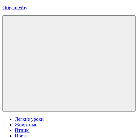
Перейти
OrigamiWay
к
содержимому
Уроки
оригами
для
детей
и
взрослых
Меню
Легкие уроки
Животные
Птицы
Цветы